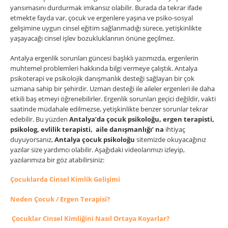
yansımasını durdurmak imkansız olabilir. Burada da tekrar ifade
etmekte fayda var, çocuk ve ergenlere yaşına ve psiko-sosyal
gelişimine uygun cinsel eğitim sağlanmadığı sürece, yetişkinlikte
yaşayacağı cinsel işlev bozukluklarının önüne geçilmez.
Antalya ergenlik sorunları güncesi başlıklı yazımızda, ergenlerin
muhtemel problemleri hakkında bilgi vermeye çalıştık. Antalya
psikoterapi ve psikolojik danışmanlık desteği sağlayan bir çok
uzmana sahip bir şehirdir. Uzman desteği ile aileler ergenleri ile daha
etkili baş etmeyi öğrenebilirler. Ergenlik sorunları geçici değildir, vakti
saatinde müdahale edilmezse, yetişkinlikte benzer sorunlar tekrar
edebilir. Bu yüzden
Antalya’da çocuk psikoloğu, ergen terapisti,
psikolog, evlilik terapisti, aile danışmanlığı’ na
ihtiyaç
duyuyorsanız,
Antalya çocuk psikoloğu
sitemizde okuyacağınız
yazılar size yardımcı olabilir. Aşağıdaki videolarımızı izleyip,
yazılarımıza bir göz atabilirsiniz:
Çocuklarda Cinsel Kimlik Gelişimi
Neden Çocuk / Ergen Terapisi?
Çocuklar Cinsel Kimliğini Nasıl Ortaya Koyarlar?