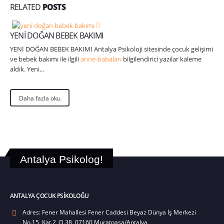
RELATED
POSTS
YENİ DOĞAN BEBEK BAKIMI
YENİ DOĞAN BEBEK BAKIMI Antalya Psikoloji sitesinde çocuk gelişimi
ve bebek bakımı ile ilgili
anne-babaları
bilgilendirici yazılar kaleme
aldık. Yeni...
Daha fazla oku
Antalya Psikolog!
ANTALYA ÇOCUK PSIKOLOĞU
Adres:
Fener Mahallesi Fener Caddesi Beyaz Dünya İş Merkezi
No.15, Kat.2, D.38, 07160 Muratpaşa/Antalya