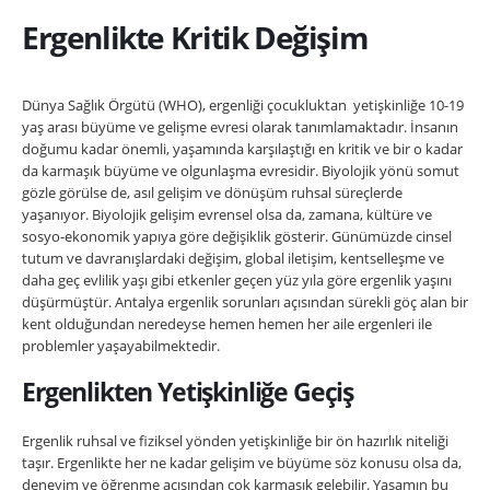
Ergenlikte Kritik Değişim
Dünya Sağlık Örgütü (WHO), ergenliği çocukluktan yetişkinliğe 10-19
yaş arası büyüme ve gelişme evresi olarak tanımlamaktadır. İnsanın
doğumu kadar önemli, yaşamında karşılaştığı en kritik ve bir o kadar
da karmaşık büyüme ve olgunlaşma evresidir. Biyolojik yönü somut
gözle görülse de, asıl gelişim ve dönüşüm ruhsal süreçlerde
yaşanıyor. Biyolojik gelişim evrensel olsa da, zamana, kültüre ve
sosyo-ekonomik yapıya göre değişiklik gösterir. Günümüzde cinsel
tutum ve davranışlardaki değişim, global iletişim, kentselleşme ve
daha geç evlilik yaşı gibi etkenler geçen yüz yıla göre ergenlik yaşını
düşürmüştür. Antalya ergenlik sorunları açısından sürekli göç alan bir
kent olduğundan neredeyse hemen hemen her aile ergenleri ile
problemler yaşayabilmektedir.
Ergenlikten Yetişkinliğe Geçiş
Ergenlik ruhsal ve fiziksel yönden yetişkinliğe bir ön hazırlık niteliği
taşır. Ergenlikte her ne kadar gelişim ve büyüme söz konusu olsa da,
deneyim ve öğrenme açısından çok karmaşık gelebilir. Yaşamın bu