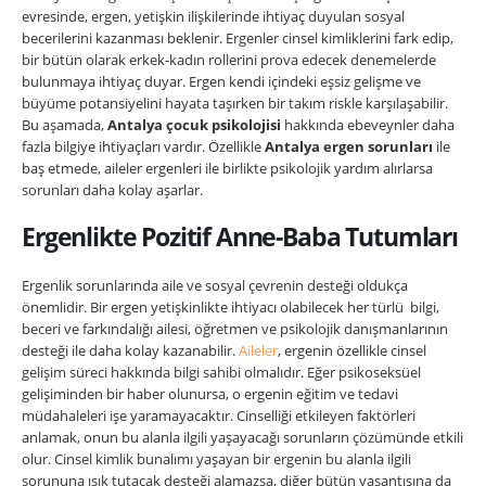
evresinde, ergen, yetişkin ilişkilerinde ihtiyaç duyulan sosyal
becerilerini kazanması beklenir. Ergenler cinsel kimliklerini fark edip,
bir bütün olarak erkek-kadın rollerini prova edecek denemelerde
bulunmaya ihtiyaç duyar. Ergen kendi içindeki eşsiz gelişme ve
büyüme potansiyelini hayata taşırken bir takım riskle karşılaşabilir.
Bu aşamada,
Antalya çocuk psikolojisi
hakkında ebeveynler daha
fazla bilgiye ihtiyaçları vardır. Özellikle
Antalya ergen sorunları
ile
baş etmede, aileler ergenleri ile birlikte psikolojik yardım alırlarsa
sorunları daha kolay aşarlar.
Ergenlikte Pozitif Anne-Baba Tutumları
Ergenlik sorunlarında aile ve sosyal çevrenin desteği oldukça
önemlidir. Bir ergen yetişkinlikte ihtiyacı olabilecek her türlü bilgi,
beceri ve farkındalığı ailesi, öğretmen ve psikolojik danışmanlarının
desteği ile daha kolay kazanabilir.
Aileler
, ergenin özellikle cinsel
gelişim süreci hakkında bilgi sahibi olmalıdır. Eğer psikoseksüel
gelişiminden bir haber olunursa, o ergenin eğitim ve tedavi
müdahaleleri işe yaramayacaktır. Cinselliği etkileyen faktörleri
anlamak, onun bu alanla ilgili yaşayacağı sorunların çözümünde etkili
olur. Cinsel kimlik bunalımı yaşayan bir ergenin bu alanla ilgili
sorununa ışık tutacak desteği alamazsa, diğer bütün yaşantısına da