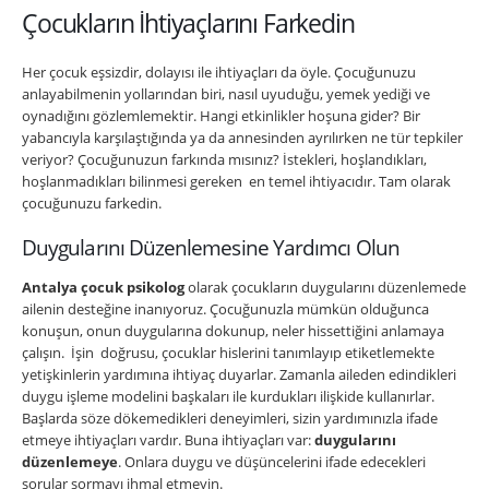
Çocukların İhtiyaçlarını Farkedin
Her çocuk eşsizdir, dolayısı ile ihtiyaçları da öyle. Çocuğunuzu
anlayabilmenin yollarından biri, nasıl uyuduğu, yemek yediği ve
oynadığını gözlemlemektir. Hangi etkinlikler hoşuna gider? Bir
yabancıyla karşılaştığında ya da annesinden ayrılırken ne tür tepkiler
veriyor? Çocuğunuzun farkında mısınız? İstekleri, hoşlandıkları,
hoşlanmadıkları bilinmesi gereken en temel ihtiyacıdır. Tam olarak
çocuğunuzu farkedin.
Duygularını Düzenlemesine Yardımcı Olun
Antalya çocuk psikolog
olarak çocukların duygularını düzenlemede
ailenin desteğine inanıyoruz. Çocuğunuzla mümkün olduğunca
konuşun, onun duygularına dokunup, neler hissettiğini anlamaya
çalışın. İşin doğrusu, çocuklar hislerini tanımlayıp etiketlemekte
yetişkinlerin yardımına ihtiyaç duyarlar. Zamanla aileden edindikleri
duygu işleme modelini başkaları ile kurdukları ilişkide kullanırlar.
Başlarda söze dökemedikleri deneyimleri, sizin yardımınızla ifade
etmeye ihtiyaçları vardır. Buna ihtiyaçları var:
duygularını
düzenlemeye
. Onlara duygu ve düşüncelerini ifade edecekleri
sorular sormayı ihmal etmeyin.