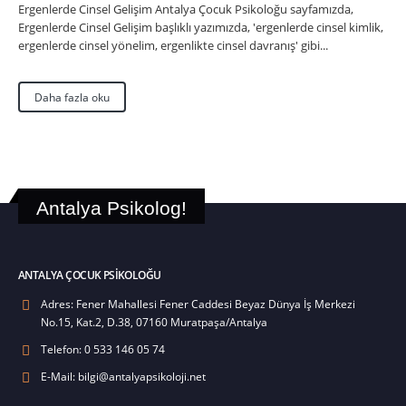
Ergenlerde Cinsel Gelişim Antalya Çocuk Psikoloğu sayfamızda,
Ergenlerde Cinsel Gelişim başlıklı yazımızda, 'ergenlerde cinsel kimlik,
ergenlerde cinsel yönelim, ergenlikte cinsel davranış' gibi...
Daha fazla oku
Antalya Psikolog!
ANTALYA ÇOCUK PSIKOLOĞU
Adres:
Fener Mahallesi Fener Caddesi Beyaz Dünya İş Merkezi
No.15, Kat.2, D.38, 07160 Muratpaşa/Antalya
Telefon:
0 533 146 05 74
E-Mail:
bilgi@antalyapsikoloji.net