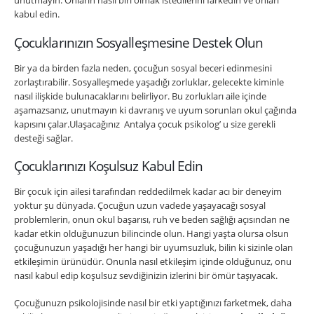
unutmayın. Onların nasıl biri olmak istedilerini farkedin ve onları
kabul edin.
Çocuklarınızın Sosyalleşmesine Destek Olun
Bir ya da birden fazla neden, çocuğun sosyal beceri edinmesini
zorlaştırabilir. Sosyalleşmede yaşadığı zorluklar, gelecekte kiminle
nasıl ilişkide bulunacaklarını belirliyor. Bu zorlukları aile içinde
aşamazsanız, unutmayın ki davranış ve uyum sorunları okul çağında
kapısını çalar.Ulaşacağınız Antalya çocuk psikolog’ u size gerekli
desteği sağlar.
Çocuklarınızı Koşulsuz Kabul Edin
Bir çocuk için ailesi tarafından reddedilmek kadar acı bir deneyim
yoktur şu dünyada. Çocuğun uzun vadede yaşayacağı sosyal
problemlerin, onun okul başarısı, ruh ve beden sağlığı açısından ne
kadar etkin olduğunuzun bilincinde olun. Hangi yaşta olursa olsun
çocuğunuzun yaşadığı her hangi bir uyumsuzluk, bilin ki sizinle olan
etkileşimin ürünüdür. Onunla nasıl etkileşim içinde olduğunuz, onu
nasıl kabul edip koşulsuz sevdiğinizin izlerini bir ömür taşıyacak.
Çocuğunuzn psikolojisinde nasıl bir etki yaptığınızı farketmek, daha