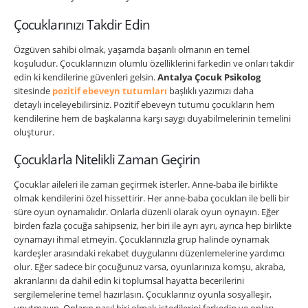
Çocuklarınızı Takdir Edin
Özgüven sahibi olmak, yaşamda başarılı olmanın en temel
koşuludur. Çocuklarınızın olumlu özelliklerini farkedin ve onları takdir
edin ki kendilerine güvenleri gelsin.
Antalya Çocuk Psikolog
sitesinde
pozitif ebeveyn tutumları
başlıklı yazımızı daha
detaylı inceleyebilirsiniz. Pozitif ebeveyn tutumu çocukların hem
kendilerine hem de başkalarına karşı saygı duyabilmelerinin temelini
oluşturur.
Çocuklarla Nitelikli Zaman Geçirin
Çocuklar aileleri ile zaman geçirmek isterler. Anne-baba ile birlikte
olmak kendilerini özel hissettirir. Her anne-baba çocukları ile belli bir
süre oyun oynamalıdır. Onlarla düzenli olarak oyun oynayın. Eğer
birden fazla çocuğa sahipseniz, her biri ile ayrı ayrı, ayrıca hep birlikte
oynamayı ihmal etmeyin. Çocuklarınızla grup halinde oynamak
kardeşler arasındaki rekabet duygularını düzenlemelerine yardımcı
olur. Eğer sadece bir çocuğunuz varsa, oyunlarınıza komşu, akraba,
akranlarını da dahil edin ki toplumsal hayatta becerilerini
sergilemelerine temel hazırlasın. Çocuklarınız oyunla sosyalleşir,