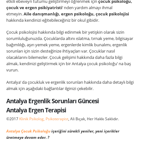
etkili ebeveyn tutumu geliştirmeyi öğrenmek için
çocuk psikoloğu,
çocuk ve ergen psikiyatristi
‘ nden yardım almayı ihmal
etmeyin.
Aile danışmanlığı, ergen psikoloğu, çocuk psikolojisi
hakkında kendinizi eğitebileceğiniz bir okul gibidir.
Çocuk psikolojisi hakkında bilgi edinmek bir yetişkin olarak sizin
sorumluluğunuzda. Çocuklarda altını ıslatma, tırnak yeme, bilgisayar
bağımlılığı, aşırı yemek yeme, ergenlerde kimlik bunalımı, ergenlik
sorunları için sizin desteğinize ihtiyaçları var. Çocuklar nasıl
olacaklarını bilemezler. Çocuk gelişimi hakkında daha fazla bilgi
almak, kendinizi geliştirmek için bir Antalya çocuk psikoloğu’ na baş
vurun.
Antalya’ da çocukluk ve ergenlik sorunları hakkında daha detaylı bilgi
almak için aşağıdaki bağlantılar ilginizi çekebilir.
Antalya Ergenlik Sorunları Güncesi
Antalya Ergen Terapisi
©2017
Klinik Psikolog, Psikoterapist
, Ali Bıçak, Her Hakkı Saklıdır.
Antalya Çocuk Psikoloğu
içeriğini sürekli yeniler, yeni içerikler
üretmeye devam eder. ?